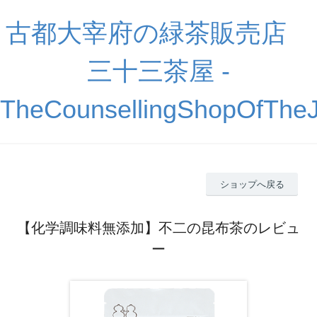
古都大宰府の緑茶販売店
三十三茶屋 -
TheCounsellingShopOfThe
ショップへ戻る
【化学調味料無添加】不二の昆布茶のレビュ
ー