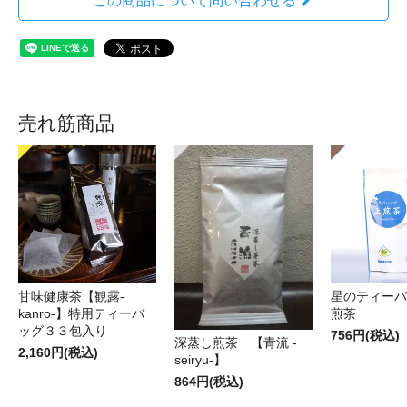
この商品について問い合わせる
売れ筋商品
甘味健康茶【観露-
星のティーバ
kanro-】特用ティーバ
煎茶
ッグ３３包入り
756円(税込)
深蒸し煎茶 【青流 -
2,160円(税込)
seiryu-】
864円(税込)