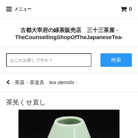
0
メニュー
古都大宰府の緑茶販売店 三十三茶屋 -
TheCounsellingShopOfTheJapaneseTea-
検索
茶器・茶道具 tea utensils -
茶筅くせ直し