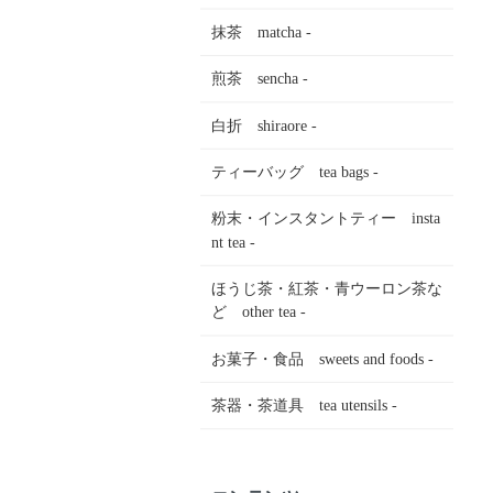
抹茶 matcha -
煎茶 sencha -
白折 shiraore -
ティーバッグ tea bags -
粉末・インスタントティー insta
nt tea -
ほうじ茶・紅茶・青ウーロン茶な
ど other tea -
お菓子・食品 sweets and foods -
茶器・茶道具 tea utensils -