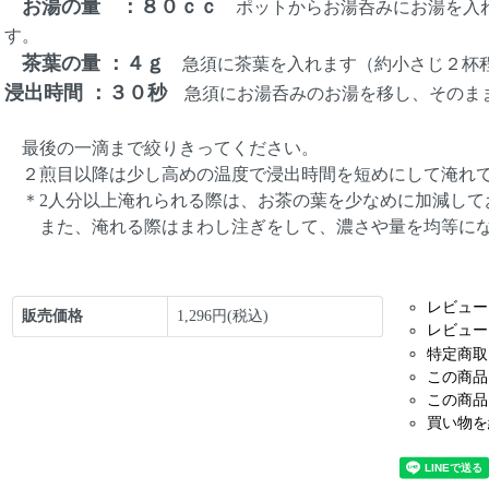
お湯の量 ：８０ｃｃ
ポットからお湯呑みにお湯を入れ
す。
茶葉の量 ：４ｇ
急須に茶葉を入れます（約小さじ２杯
浸出時間 ：３０秒
急須にお湯呑みのお湯を移し、そのま
最後の一滴まで絞りきってください。
２煎目以降は少し高めの温度で浸出時間を短めにして淹れ
＊2人分以上淹れられる際は、お茶の葉を少なめに加減して
また、淹れる際はまわし注ぎをして、濃さや量を均等にな
レビュー
販売価格
1,296円(税込)
レビュー
特定商取
この商品
この商品
買い物を