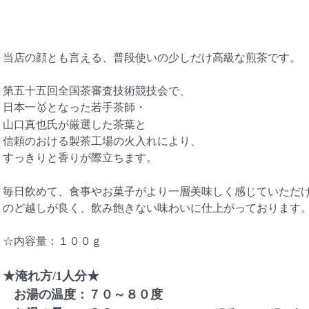
当店の顔とも言える、普段使いの少しだけ高級な煎茶です。
第五十五回全国茶審査技術競技会で、
日本一🥇となった若手茶師・
山口真也氏が厳選した茶葉と
信頼のおける製茶工場の火入れにより、
すっきりと香りが際立ちます。
毎日飲めて、食事やお菓子がより一層美味しく感じていただ
のど越しが良く、飲み飽きない味わいに仕上がっております
☆内容量：１００ｇ
★淹れ方/1人分★
お湯の温度：７０～８０度