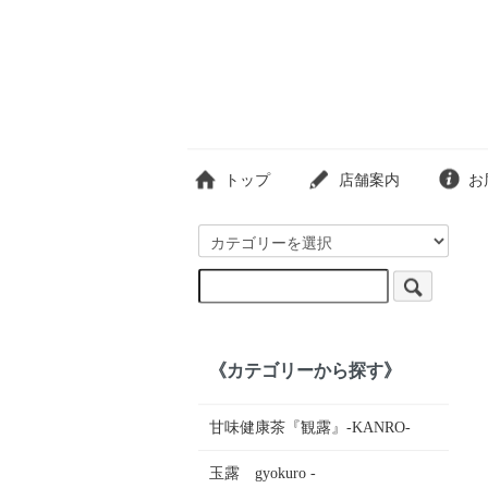
トップ
店舗案内
お
《カテゴリーから探す》
甘味健康茶『観露』-KANRO-
玉露 gyokuro -