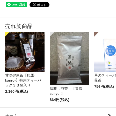
売れ筋商品
甘味健康茶【観露-
星のティーバ
kanro-】特用ティーバ
煎茶
ッグ３３包入り
756円(税込)
深蒸し煎茶 【青流 -
2,160円(税込)
seiryu-】
864円(税込)
ホーム