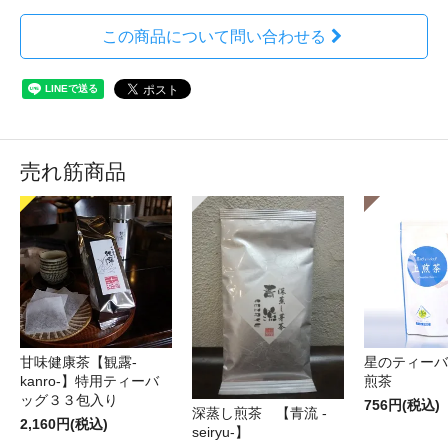
この商品について問い合わせる
売れ筋商品
甘味健康茶【観露-
星のティーバ
kanro-】特用ティーバ
煎茶
ッグ３３包入り
756円(税込)
深蒸し煎茶 【青流 -
2,160円(税込)
seiryu-】